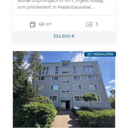
wurde ursprünglich in 1971, 3-geschossig,
voll unterkellert, in Massivbauweise,...
68 m²
3
334.900 €
ZU VERKAUFEN