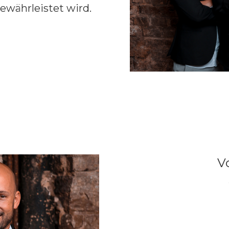
währleistet wird.
V