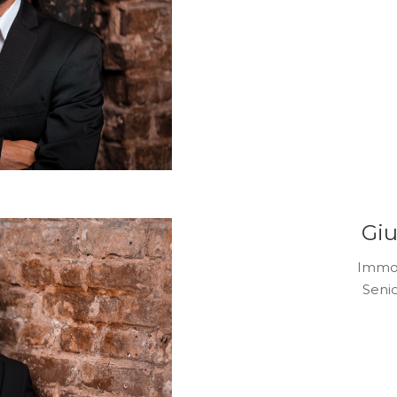
Giu
Immob
Seni