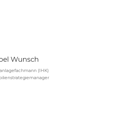
oel Wunsch
anlagefachmann (IHK)
lienstrategiemanager