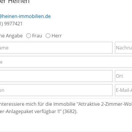
ker Heinen
@heinen-immobilien.de
1) 9977421
ne Angabe
Frau
Herr