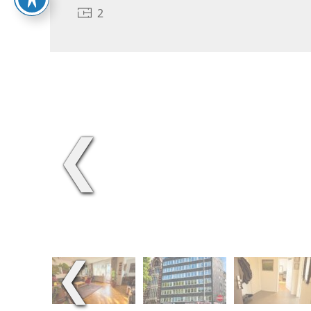
2
❮
❮