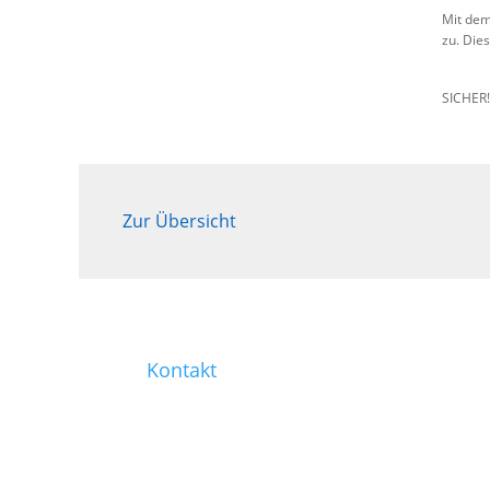
Mit dem
zu. Die
SICHER
Zur Übersicht
Kontakt
0221 / 99 77-421
0221 / 99 77-430
info@heinen-immobilien.de