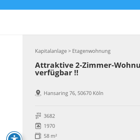
Skip
to
content
Kapitalanlage > Etagenwohnung
Attraktive 2-Zimmer-Wohnu
verfügbar !!
Hansaring 76, 50670 Köln
3682
1970
58 m²