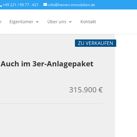
+49 221 / 99 77 - 421
info@heinen-immobilien.de
n
Eigentümer
Über uns
Kontakt
ZU VERKAUFEN
 Auch im 3er-Anlagepaket
315.900 €