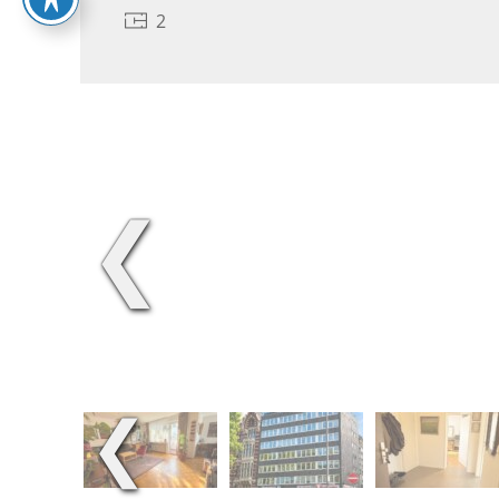
2
❮
❮