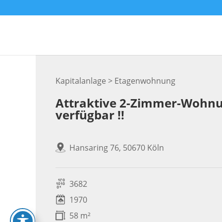
Skip
to
content
Kapitalanlage > Etagenwohnung
Attraktive 2-Zimmer-Wohnu
verfügbar !!
Hansaring 76, 50670 Köln
3682
1970
58 m²