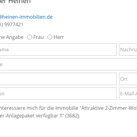
ker Heinen
@heinen-immobilien.de
1) 9977421
ne Angabe
Frau
Herr