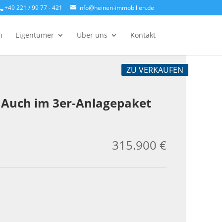
+49 221 / 99 77 - 421
info@heinen-immobilien.de
n
Eigentümer
Über uns
Kontakt
ZU VERKAUFEN
 Auch im 3er-Anlagepaket
315.900 €