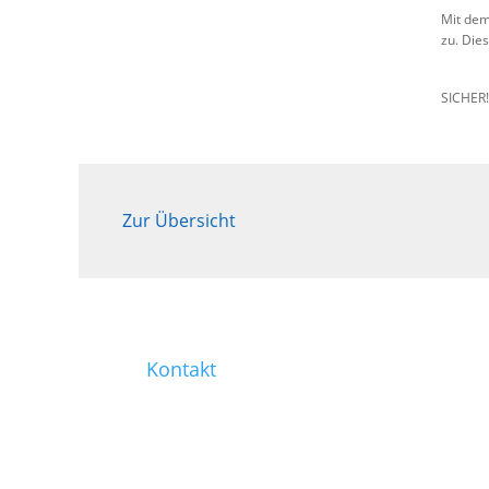
Mit dem
zu. Die
SICHER
Zur Übersicht
Kontakt
0221 / 99 77-421
0221 / 99 77-430
info@heinen-immobilien.de