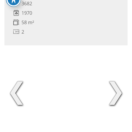
3682
1970
58 m²
2
❮
❯