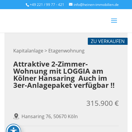
Skip
+49 221 / 99 77 - 421
info@heinen-immobilien.de
to
content
ZU VERKAUFEN
Kapitalanlage > Etagenwohnung
Attraktive 2-Zimmer-
Wohnung mit LOGGIA am
Kölner Hansaring  Auch im
3er-Anlagepaket verfügbar !!
315.900 €
Hansaring 76, 50670 Köln