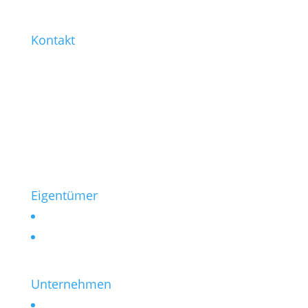
Kontakt
0221 / 99 77-421
0221 / 99 77-430
info@heinen-immobilien.de
Salierring 32
50677 Köln
Eigentümer
Vermieten
Verkaufen
Unternehmen
Kontakt