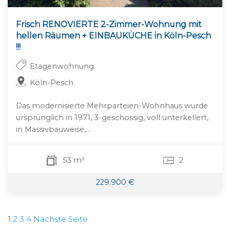
Frisch RENOVIERTE 2-Zimmer-Wohnung mit
hellen Räumen + EINBAUKÜCHE in Köln-Pesch
!!!
Etagenwohnung
Köln-Pesch
Das modernisierte Mehrparteien-Wohnhaus wurde
ursprünglich in 1971, 3-geschossig, voll unterkellert,
in Massivbauweise,...
53 m²
2
229.900 €
Seitennummerierung
1
2
3
4
Nächste Seite