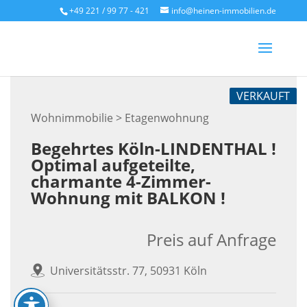
Skip
+49 221 / 99 77 - 421
info@heinen-immobilien.de
to
content
VERKAUFT
Wohnimmobilie > Etagenwohnung
Begehrtes Köln-LINDENTHAL !
Optimal aufgeteilte,
charmante 4-Zimmer-
Wohnung mit BALKON !
Preis auf Anfrage
Universitätsstr. 77, 50931 Köln