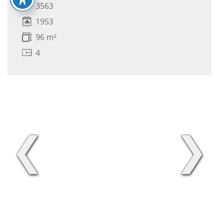
3563
1953
96 m²
4
❮
❯