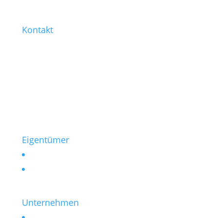
Kontakt
0221 / 99 77-421
0221 / 99 77-430
info@heinen-immobilien.de
Salierring 32
50677 Köln
Eigentümer
Vermieten
Verkaufen
Unternehmen
Kontakt