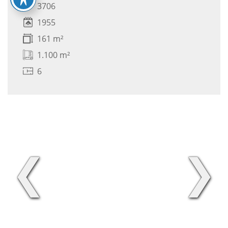
3706
1955
161 m²
1.100 m²
6
❮
❯