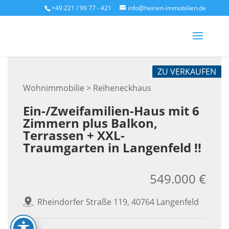
Skip
+49 221 / 99 77 - 421
info@heinen-immobilien.de
to
content
ZU VERKAUFEN
Wohnimmobilie > Reiheneckhaus
Ein-/Zweifamilien-Haus mit 6
Zimmern plus Balkon,
Terrassen + XXL-
Traumgarten in Langenfeld !!
549.000 €
Rheindorfer Straße 119, 40764 Langenfeld