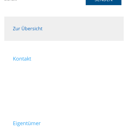
Zur Übersicht
Kontakt
0221 / 99 77-421
0221 / 99 77-430
info@heinen-immobilien.de
Salierring 32
50677 Köln
Eigentümer