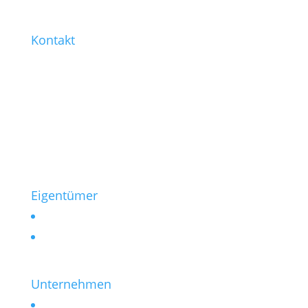
Kontakt
0221 / 99 77-421
0221 / 99 77-430
info@heinen-immobilien.de
Salierring 32
50677 Köln
Eigentümer
Vermieten
Verkaufen
Unternehmen
Kontakt