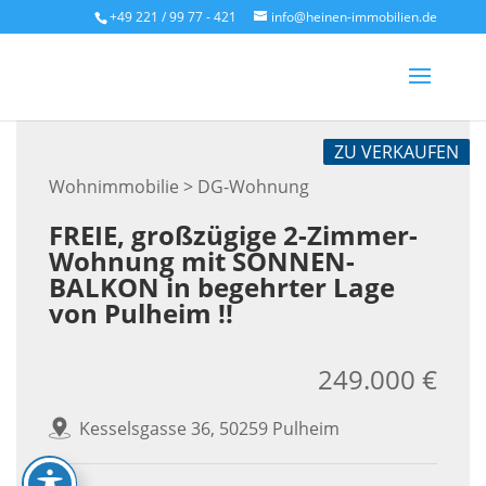
Skip
+49 221 / 99 77 - 421
info@heinen-immobilien.de
to
content
ZU VERKAUFEN
Wohnimmobilie > DG-Wohnung
FREIE, großzügige 2-Zimmer-
Wohnung mit SONNEN-
BALKON in begehrter Lage
von Pulheim !!
249.000 €
Kesselsgasse 36, 50259 Pulheim