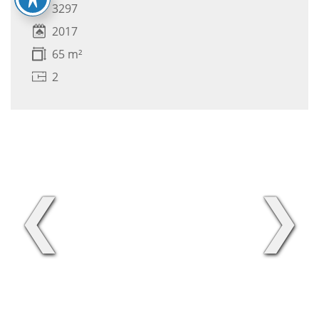
3297
2017
65 m²
2
❮
❯