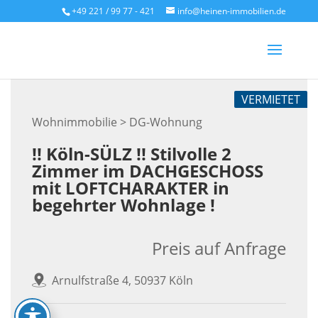
Skip
+49 221 / 99 77 - 421
info@heinen-immobilien.de
to
content
VERMIETET
Wohnimmobilie > DG-Wohnung
!! Köln-SÜLZ !! Stilvolle 2
Zimmer im DACHGESCHOSS
mit LOFTCHARAKTER in
begehrter Wohnlage !
Preis auf Anfrage
Arnulfstraße 4, 50937 Köln