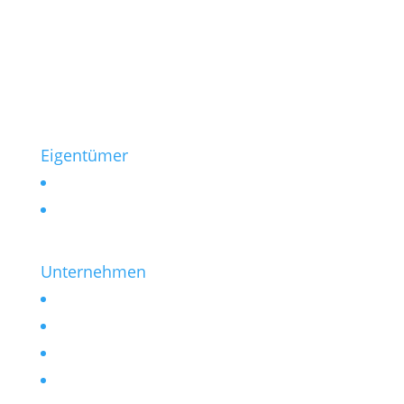
0221 / 99 77-430
info@heinen-immobilien.de
Salierring 32
50677 Köln
Eigentümer
Vermieten
Verkaufen
Unternehmen
Kontakt
Impressum
Datenschutzerklärung
Erklärung Barrierefreiheit