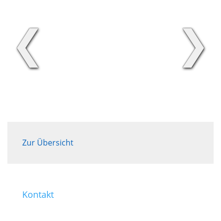
❮
❯
Zur Übersicht
Kontakt
0221 / 99 77-421