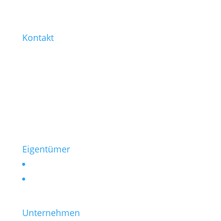
Kontakt
0221 / 99 77-421
0221 / 99 77-430
info@heinen-immobilien.de
Salierring 32
50677 Köln
Eigentümer
Vermieten
Verkaufen
Unternehmen