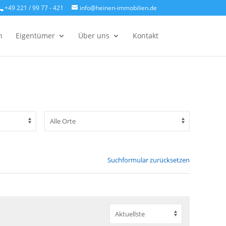
+49 221 / 99 77 - 421
info@heinen-immobilien.de
n
Eigentümer
Über uns
Kontakt
Suchformular zurücksetzen