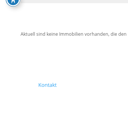
Aktuell sind keine Immobilien vorhanden, die den
Kontakt
0221 / 99 77-421
0221 / 99 77-430
info@heinen-immobilien.de
Salierring 32