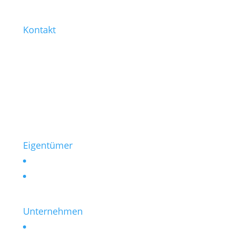
Kontakt
0221 / 99 77-421
0221 / 99 77-430
info@heinen-immobilien.de
Salierring 32
50677 Köln
Eigentümer
Vermieten
Verkaufen
Unternehmen
Kontakt