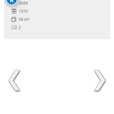
3684
1970
58 m²
2
❮
❯