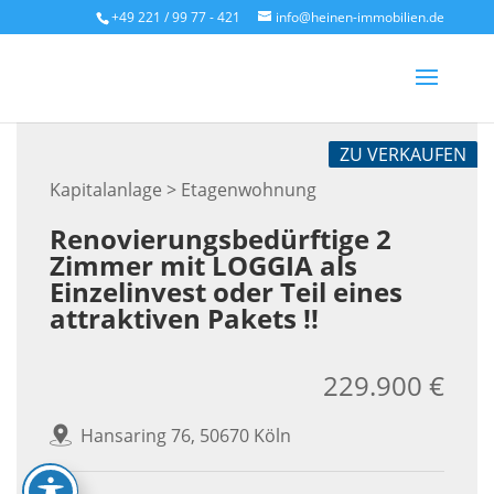
Skip
+49 221 / 99 77 - 421
info@heinen-immobilien.de
to
content
ZU VERKAUFEN
Kapitalanlage > Etagenwohnung
Renovierungsbedürftige 2
Zimmer mit LOGGIA als
Einzelinvest oder Teil eines
attraktiven Pakets !!
229.900 €
Hansaring 76, 50670 Köln