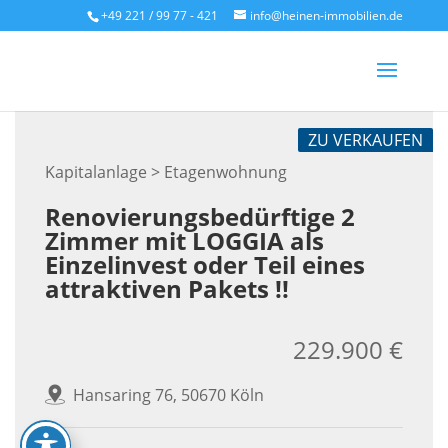
Skip
+49 221 / 99 77 - 421
info@heinen-immobilien.de
to
content
ZU VERKAUFEN
Kapitalanlage > Etagenwohnung
Renovierungsbedürftige 2
Zimmer mit LOGGIA als
Einzelinvest oder Teil eines
attraktiven Pakets !!
229.900 €
Hansaring 76, 50670 Köln