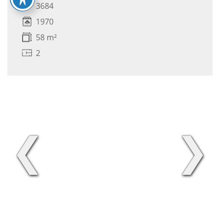
3684
1970
58 m²
2
❮
❯