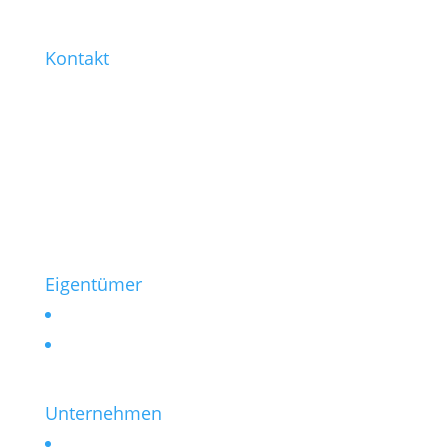
Kontakt
0221 / 99 77-421
0221 / 99 77-430
info@heinen-immobilien.de
Salierring 32
50677 Köln
Eigentümer
Vermieten
Verkaufen
Unternehmen
Kontakt