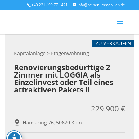
Skip
+49 221 / 99 77 - 421
info@heinen-immobilien.de
to
content
ZU VERKAUFEN
Kapitalanlage > Etagenwohnung
Renovierungsbedürftige 2
Zimmer mit LOGGIA als
Einzelinvest oder Teil eines
attraktiven Pakets !!
229.900 €
Hansaring 76, 50670 Köln