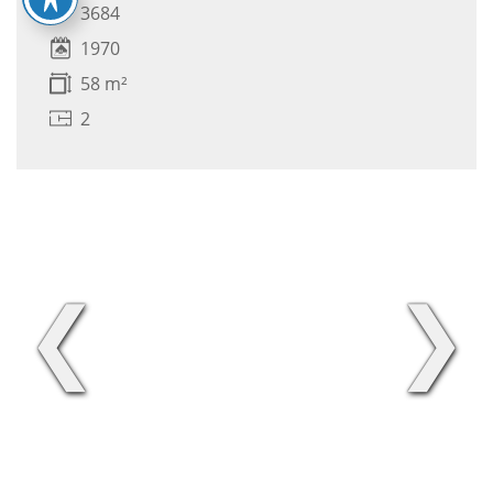
3684
1970
58 m²
2
❮
❯