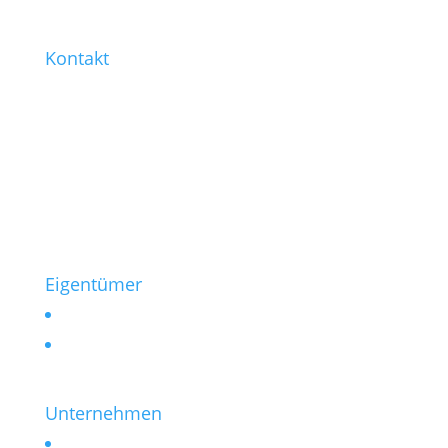
Kontakt
0221 / 99 77-421
0221 / 99 77-430
info@heinen-immobilien.de
Salierring 32
50677 Köln
Eigentümer
Vermieten
Verkaufen
Unternehmen
Kontakt