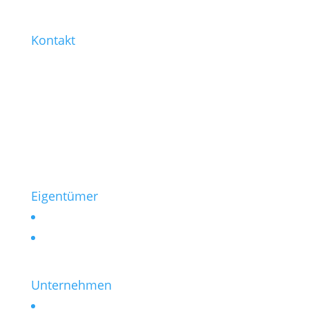
Kontakt
0221 / 99 77-421
0221 / 99 77-430
info@heinen-immobilien.de
Salierring 32
50677 Köln
Eigentümer
Vermieten
Verkaufen
Unternehmen
Kontakt