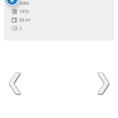
3684
1970
58 m²
2
❮
❯