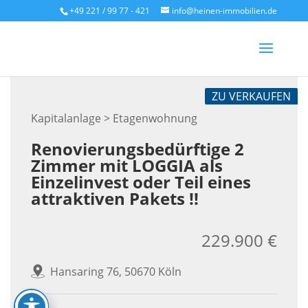
Skip
+49 221 / 99 77 - 421
info@heinen-immobilien.de
to
content
ZU VERKAUFEN
Kapitalanlage > Etagenwohnung
Renovierungsbedürftige 2
Zimmer mit LOGGIA als
Einzelinvest oder Teil eines
attraktiven Pakets !!
229.900 €
Hansaring 76, 50670 Köln