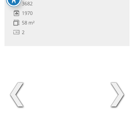
3682
1970
58 m²
2
❮
❯