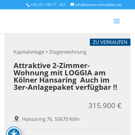
Skip
+49 221 / 99 77 - 421
info@heinen-immobilien.de
to
content
ZU VERKAUFEN
Kapitalanlage > Etagenwohnung
Attraktive 2-Zimmer-
Wohnung mit LOGGIA am
Kölner Hansaring  Auch im
3er-Anlagepaket verfügbar !!
315.900 €
Hansaring 76, 50670 Köln