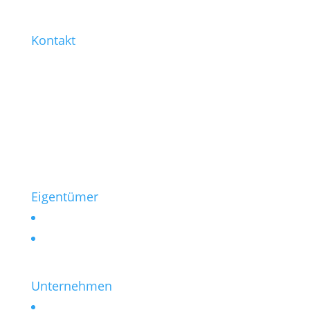
Kontakt
0221 / 99 77-421
0221 / 99 77-430
info@heinen-immobilien.de
Salierring 32
50677 Köln
Eigentümer
Vermieten
Verkaufen
Unternehmen
Kontakt