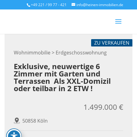
Skip
+49 221 / 99 77 - 421
info@heinen-immobilien.de
to
content
ZU VERKAUFEN
Wohnimmobilie > Erdgeschosswohnung
Exklusive, neuwertige 6
Zimmer mit Garten und
Terrassen  Als XXL-Domizil
oder teilbar in 2 ETW !
1.499.000 €
50858 Köln