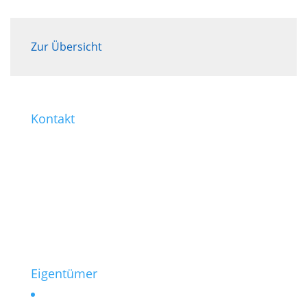
Zur Übersicht
Kontakt
0221 / 99 77-421
0221 / 99 77-430
info@heinen-immobilien.de
Salierring 32
50677 Köln
Eigentümer
Vermieten