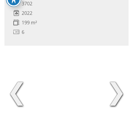
3702
2022
199 m²
6
❮
❯